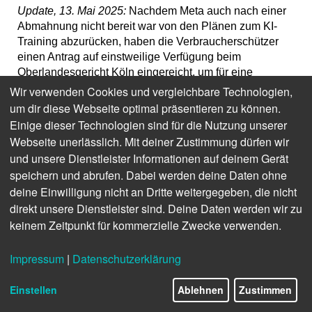
Update, 13. Mai 2025:
Nachdem Meta auch nach einer
Abmahnung nicht bereit war von den Plänen zum KI-
Training abzurücken, haben die Verbraucherschützer
einen Antrag auf einstweilige Verfügung beim
Oberlandesgericht Köln eingereicht, um für eine
schnelle Klärung des Sachverhaltes zu erzielen.
Wir verwenden Cookies und vergleichbare Technologien,
Christine Steffen, Juristin und Datenschutzexpertin der
um dir diese Webseite optimal präsentieren zu können.
Verbraucherzentrale NRW, erklärt: „Sind die Daten erst
Einige dieser Technologien sind für die Nutzung unserer
einmal für KI verwendet worden, ist ein Rückruf kaum
Webseite unerlässlich. Mit deiner Zustimmung dürfen wir
noch möglich - deshalb ist jetzt schnelles Handeln
und unsere Dienstleister Informationen auf deinem Gerät
gefragt.“
speichern und abrufen. Dabei werden deine Daten ohne
deine Einwilligung nicht an Dritte weitergegeben, die nicht
Mit Blick auf die ausführliche Erwiderung von Meta
direkt unsere Dienstleister sind. Deine Daten werden wir zu
(siehe unten) sagt Steffen: „Unser Ziel ist es nicht, die
Entwicklung künstlicher Intelligenz zu verhindern,
keinem Zeitpunkt für kommerzielle Zwecke verwenden.
sondern sicherzustellen, dass sie auf einer
rechtsstaatlichen und fairen Grundlage erfolgt. Meta
Impressum
|
Datenschutzerklärung
scheint seine kommerziellen Interessen über die Rechte
der Betroffenen zu stellen. Doch Innovation braucht das
Einstellen
Ablehnen
Zustimmen
Vertrauen der Gesellschaft, und das entsteht nur, wenn