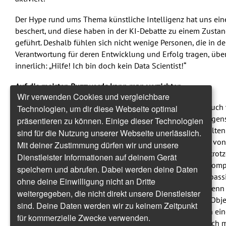
Der Hype rund ums Thema künstliche Intelligenz hat uns ein
beschert, und diese haben in der KI-Debatte zu einem Zusta
geführt. Deshalb fühlen sich nicht wenige Personen, die in 
Verantwortung für deren Entwicklung und Erfolg tragen, übe
innerlich: „Hilfe! Ich bin doch kein Data Scientist!“
Auf die meisten Buzzwords kann man verzichten
Wir verwenden Cookies und vergleichbare
Diese Panik bzw. Verunsicherung ist unbegründet, denn auch 
Technologien, um dir diese Webseite optimal
Machine Learning und neuronalen Netzwerken nicht morgens
präsentieren zu können. Einige dieser Technologien
kann, kann KI-Anwendungen nutzen bzw. für deren gezielten 
sind für die Nutzung unserer Webseite unerlässlich.
Organisation sorgen. Denn beim Auto wissen die meisten von 
Mit deiner Zustimmung dürfen wir und unsere
was in ihm passiert, wenn man den Motor anlässt – und trotz
Dienstleister Informationen auf deinem Gerät
den Kauf bzw. die Nutzung eines Autos. Und wer seinen Compu
speichern und abrufen. Dabei werden deine Daten
Regel auch nicht, was dann genau in dessen Mainboard passier
ohne deine Einwilligung nicht an Dritte
für die Anwender dieser Technologien auch nicht nötig. Den
weitergegeben, die nicht direkt unsere Dienstleister
simple Autofahrt zum „Highspeed Acceleration Transport Obj
sind. Deine Daten werden wir zu keinem Zeitpunkt
mutieren. Und wir würden nicht am Computer, sondern an ein
für kommerzielle Zwecke verwenden.
Processing Engine 3.0“ arbeiten. Sogar ein Toaster lässt sich