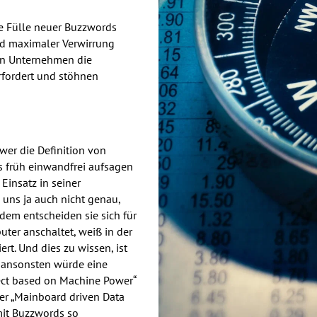
e Fülle neuer Buzzwords
nd maximaler Verwirrung
den Unternehmen die
rfordert und stöhnen
wer die Definition von
 früh einwandfrei aufsagen
Einsatz in seiner
uns ja auch nicht genau,
dem entscheiden sie sich für
ter anschaltet, weiß in der
t. Und dies zu wissen, ist
n ansonsten würde eine
ect based on Machine Power“
er „Mainboard driven Data
 mit Buzzwords so