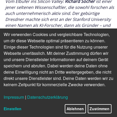
Vom Elbufer ins Silicon Valley:
Richard Socher
ist einer
jener seltenen Wissenschaftler, die sowohl forschen als
auch unternehmerisch aktiv sind. Der gebürtige
Dresdner machte sich erst an der Stanford University
einen Namen als KI-Forscher, dann als Gründer – und
schließlich als Chief Scientist bei
Salesforce
. Mit der
Wir verwenden Cookies und vergleichbare Technologien,
Gründung von
you.com
hat er Search in eine neue Ära
um dir diese Webseite optimal präsentieren zu können.
geschickt. Bei den
MEDIENTAGEN MÜNCHEN
Einige dieser Technologien sind für die Nutzung unserer
2025
sprach Socher am 24. Oktober im Rahmen des
KI
Webseite unerlässlich. Mit deiner Zustimmung dürfen wir
Summits
.
und unsere Dienstleister Informationen auf deinem Gerät
speichern und abrufen. Dabei werden deine Daten ohne
deine Einwilligung nicht an Dritte weitergegeben, die nicht
direkt unsere Dienstleister sind. Deine Daten werden wir zu
keinem Zeitpunkt für kommerzielle Zwecke verwenden.
Impressum
|
Datenschutzerklärung
Einstellen
Ablehnen
Zustimmen