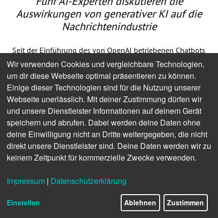
Fünf AI-Experten diskutieren die
Auswirkungen von generativer KI auf die
Nachrichtenindustrie
Seit der Einführung des von OpenAI betriebenen Chatbots
ChatGPT im November diskutieren Journalisten über
Wir verwenden Cookies und vergleichbare Technologien,
dessen potenzielle Auswirkungen auf die
um dir diese Webseite optimal präsentieren zu können.
Nachrichtenbranche.
Einige dieser Technologien sind für die Nutzung unserer
Webseite unerlässlich. Mit deiner Zustimmung dürfen wir
Wie viele Journalisten werden durch den Aufstieg von
und unsere Dienstleister Informationen auf deinem Gerät
generativer künstlicher Intelligenz ersetzt? Wie schnell
speichern und abrufen. Dabei werden deine Daten ohne
wird dieser Prozess stattfinden? Welche Journalisten sind
deine Einwilligung nicht an Dritte weitergegeben, die nicht
am anfälligsten für diese Art von Störung? Und sollten wir
direkt unsere Dienstleister sind. Deine Daten werden wir zu
ChatGPT als Herausforderung oder als Chance sehen,
keinem Zeitpunkt für kommerzielle Zwecke verwenden.
einige der Probleme zu lösen, mit denen die
Nachrichtenbranche konfrontiert ist?
Impressum
|
Datenschutzerklärung
All diese und weitere Fragen werden zurzeit heiß
diskutiert. Ich sprach mit drei Experten und zwei Start-up-
Einstellen
Ablehnen
Zustimmen
Gründern, um eine klarere Vorstellung davon zu