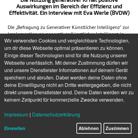
Auswirkungen im Bereich der Effizienz und
Effektivität. Ein Interview mit Eva Werle (BVDW)
Die „Befragung zu Generativer Künstlicher Intelligenz" zur 
Implementierung generativer Künstlicher Intelligenz in 
Wir verwenden Cookies und vergleichbare Technologien,
deutschen Unternehmen (durchgeführt vom 
um dir diese Webseite optimal präsentieren zu können.
Bundesverband Digitale Wirtschaft (BVDW) e.V., der 
Hochschule der Medien Stuttgart und dem IT-
Einige dieser Technologien sind für die Nutzung unserer
Dienstleister 
Perelyn
) zeigt, dass über 60 % der befragten 
Webseite unerlässlich. Mit deiner Zustimmung dürfen wir
Firmen generative KI als zentralen Bestandteil ihrer 
und unsere Dienstleister Informationen auf deinem Gerät
Unternehmensstrategie betrachten. Ein Großteil der 
speichern und abrufen. Dabei werden deine Daten ohne
Unternehmen (96 %) sieht generative KI positiv in Bezug 
deine Einwilligung nicht an Dritte weitergegeben, die nicht
auf den Geschäftserfolg und 95 % signalisieren eine hohe 
direkt unsere Dienstleister sind. Deine Daten werden wir zu
Offenheit für den Einsatz dieser Technologien. Rund 73 % 
keinem Zeitpunkt für kommerzielle Zwecke verwenden.
der Unternehmen bieten bereits spezifische KI-
Schulungen und Weiterbildungen an, um ihre 
Impressum
|
Datenschutzerklärung
Mitarbeitenden auf die Nutzung vorzubereiten. Zudem 
sind 79 % der Firmen der Meinung, dass ihre digitale 
Einstellen
Ablehnen
Zustimmen
Infrastruktur geeignet ist, um generative KI zu 
unterstützen.