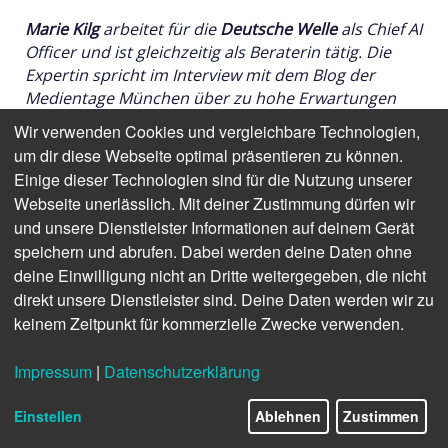
Marie Kilg
arbeitet für die
Deutsche Welle
als Chief AI
Officer und ist gleichzeitig als Beraterin tätig. Die
Expertin spricht im Interview mit dem Blog der
Medientage München über zu hohe Erwartungen
und wie Medien ihr Publikum im KI-Zeitalter
Wir verwenden Cookies und vergleichbare Technologien,
erreichen können.
Marie Kilg
war bei
um dir diese Webseite optimal präsentieren zu können.
den
#MTM25
auf dem
AI Summit
zu hören sein.
Einige dieser Technologien sind für die Nutzung unserer
Webseite unerlässlich. Mit deiner Zustimmung dürfen wir
und unsere Dienstleister Informationen auf deinem Gerät
speichern und abrufen. Dabei werden deine Daten ohne
deine Einwilligung nicht an Dritte weitergegeben, die nicht
direkt unsere Dienstleister sind. Deine Daten werden wir zu
keinem Zeitpunkt für kommerzielle Zwecke verwenden.
Impressum
|
Datenschutzerklärung
Einstellen
Ablehnen
Zustimmen